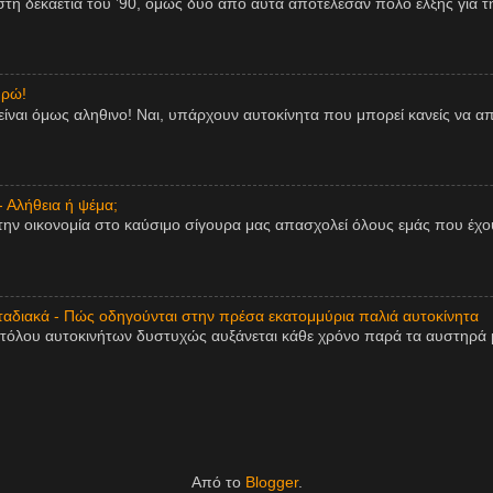
η δεκαετία του ’90, όμως δύο από αυτά αποτέλεσαν πόλο έλξης για τη
υρώ!
είναι όμως αληθινο! Ναι, υπάρχουν αυτοκίνητα που μπορεί κανείς να 
- Αλήθεια ή ψέμα;
την οικονομία στο καύσιμο σίγουρα μας απασχολεί όλους εμάς που έχου
αδιακά - Πώς οδηγούνται στην πρέσα εκατομμύρια παλιά αυτοκίνητα
τόλου αυτοκινήτων δυστυχώς αυξάνεται κάθε χρόνο παρά τα αυστηρά μ
Από το
Blogger
.