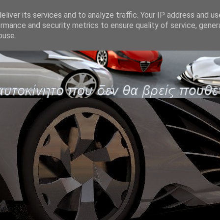
liver its services and to analyze traffic. Your IP address and u
rmance and security metrics to ensure quality of service, gene
buse.