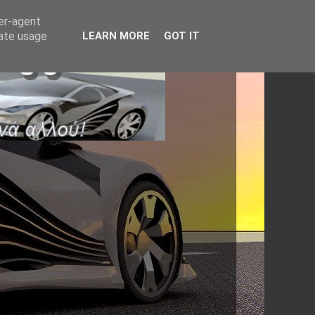
ser-agent
rate usage
LEARN MORE
GOT IT