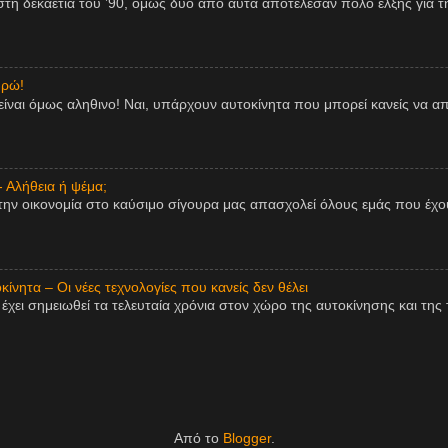
η δεκαετία του ’90, όμως δύο από αυτά αποτέλεσαν πόλο έλξης για τη
υρώ!
είναι όμως αληθινο! Ναι, υπάρχουν αυτοκίνητα που μπορεί κανείς να 
- Αλήθεια ή ψέμα;
την οικονομία στο καύσιμο σίγουρα μας απασχολεί όλους εμάς που έχου
ίνητα – Οι νέες τεχνολογίες που κανείς δεν θέλει
χει σημειωθεί τα τελευταία χρόνια στον χώρο της αυτοκίνησης και της τ
Από το
Blogger
.