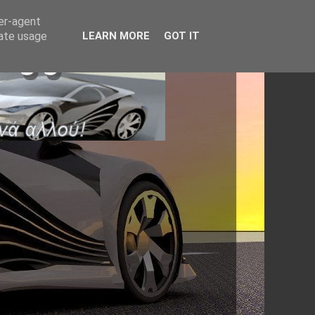
ser-agent
rate usage
LEARN MORE
GOT IT