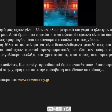
ίνητά μας έχουν γίνει πλέον εντελώς ψηφιακά και γεμάτα ηλεκτρονι
 μας. Αυτό όμως που προκύπτει από τελευταία έρευνα είναι ότι ό
νες εφαρμογές, τόσο τα κάνουμε πιο ευάλωτα στους χάκερ.
η θέλει τα αυτοκίνητα να είναι διασυνδεδεμένα μεταξύ τους και 
τσι υπάρχουν αρκετοί προγραμματιστές σε όλο τον κόσμο π
μεγαλύτερη ευελιξία και χρηστικότητα, από αυτές που προσφέρ
α antivirus, Kaspersky, προειδοποιεί όσους εγκαθιστούν τέτοιες εφ
ί στην χρήση τους και στην πρόσβαση που δίνουν σε τρίτους...
σότερα στο
www.newmoney.gr