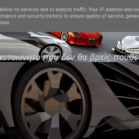
liver its services and to analyze traffic. Your IP address and u
rmance and security metrics to ensure quality of service, gene
buse.