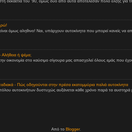
η δεκαετία του ’90, όμως δύο από αυτά αποτέλεσαν πόλο έλξης για τη
υρώ!
είναι όμως αληθινο! Ναι, υπάρχουν αυτοκίνητα που μπορεί κανείς να 
- Αλήθεια ή ψέμα;
την οικονομία στο καύσιμο σίγουρα μας απασχολεί όλους εμάς που έχου
αδιακά - Πώς οδηγούνται στην πρέσα εκατομμύρια παλιά αυτοκίνητα
τόλου αυτοκινήτων δυστυχώς αυξάνεται κάθε χρόνο παρά τα αυστηρά μ
Από το
Blogger
.