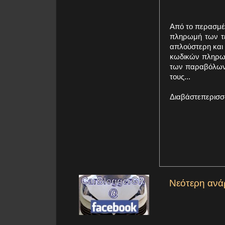
Από το περασμέν
πληρωμή των τε
απλούστερη και 
κωδικών πληρωμ
των παραβόλων (
τους...
Διαβάστεπερισσ
Νεότερη ανά