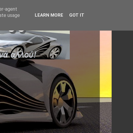
ser-agent
rate usage
LEARN MORE
GOT IT