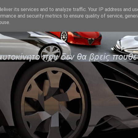
liver its services and to analyze traffic. Your IP address and u
rmance and security metrics to ensure quality of service, gene
buse.