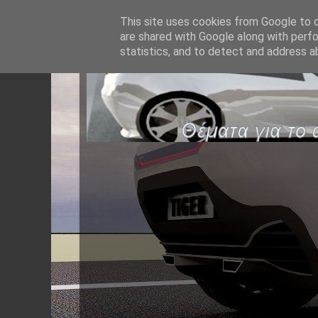
This site uses cookies from Google to de
are shared with Google along with perfo
statistics, and to detect and address a