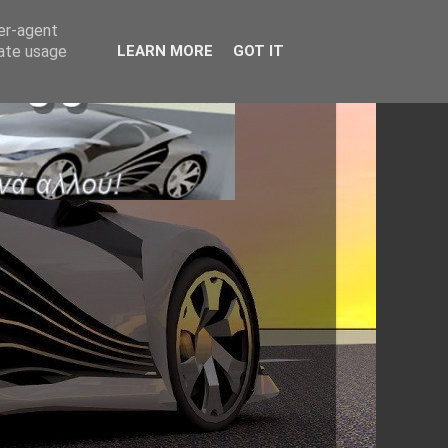
ser-agent
rate usage
LEARN MORE
GOT IT