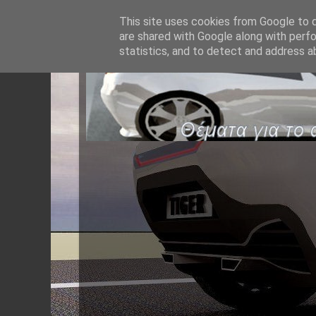
This site uses cookies from Google to de
are shared with Google along with perfo
statistics, and to detect and address a