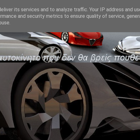
liver its services and to analyze traffic. Your IP address and u
rmance and security metrics to ensure quality of service, gene
buse.