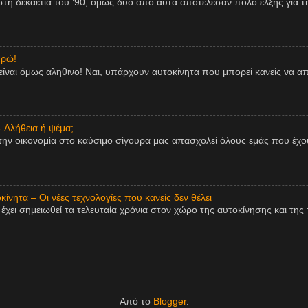
η δεκαετία του ’90, όμως δύο από αυτά αποτέλεσαν πόλο έλξης για τη
υρώ!
είναι όμως αληθινο! Ναι, υπάρχουν αυτοκίνητα που μπορεί κανείς να 
- Αλήθεια ή ψέμα;
την οικονομία στο καύσιμο σίγουρα μας απασχολεί όλους εμάς που έχου
ίνητα – Οι νέες τεχνολογίες που κανείς δεν θέλει
χει σημειωθεί τα τελευταία χρόνια στον χώρο της αυτοκίνησης και της τ
Από το
Blogger
.