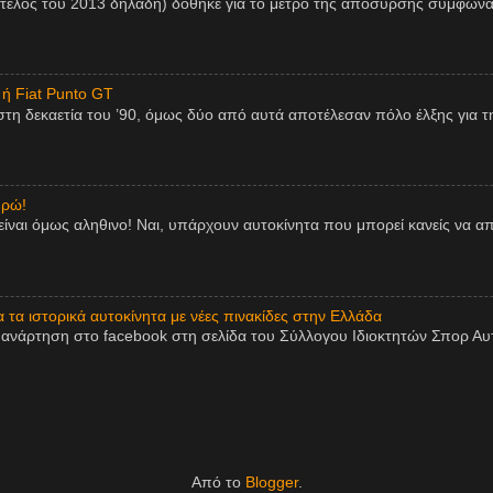
 τέλος του 2013 δηλαδή) δόθηκε για το μέτρο της απόσυρσης σύμφωνα
 ή Fiat Punto GT
η δεκαετία του ’90, όμως δύο από αυτά αποτέλεσαν πόλο έλξης για τη
υρώ!
είναι όμως αληθινο! Ναι, υπάρχουν αυτοκίνητα που μπορεί κανείς να 
τα ιστορικά αυτοκίνητα με νέες πινακίδες στην Ελλάδα
ανάρτηση στο facebook στη σελίδα του Σύλλογου Ιδιοκτητών Σπορ Αυτο
Από το
Blogger
.