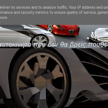
liver its services and to analyze traffic. Your IP address and u
rmance and security metrics to ensure quality of service, gene
buse.