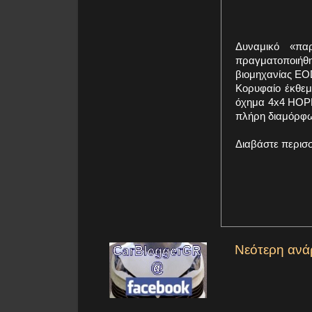
Δυναμικό «πα
πραγματοποιήθ
βιομηχανίας EO
Κορυφαίο έκθεμ
όχημα 4x4 HOPL
πλήρη διαμόρφωσ
Διαβάστε περισ
Νεότερη ανά