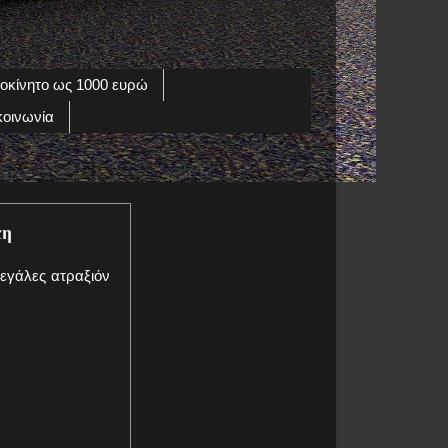
οκίνητο ως 1000 ευρώ
κοινωνία
πη
μεγάλες ατραξιόν