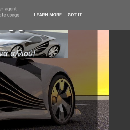
ser-agent
rate usage
LEARN MORE
GOT IT