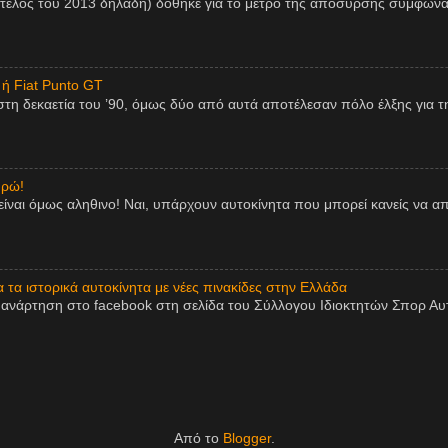
 τέλος του 2013 δηλαδή) δόθηκε για το μέτρο της απόσυρσης σύμφωνα
 ή Fiat Punto GT
η δεκαετία του ’90, όμως δύο από αυτά αποτέλεσαν πόλο έλξης για τη
υρώ!
είναι όμως αληθινο! Ναι, υπάρχουν αυτοκίνητα που μπορεί κανείς να 
τα ιστορικά αυτοκίνητα με νέες πινακίδες στην Ελλάδα
ανάρτηση στο facebook στη σελίδα του Σύλλογου Ιδιοκτητών Σπορ Αυτο
Από το
Blogger
.