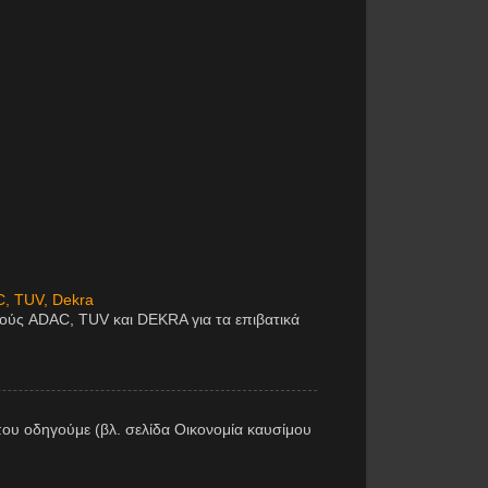
C, TUV, Dekra
μούς ADAC, TUV και DEKRA για τα επιβατικά
ου οδηγούμε (βλ. σελίδα Οικονομία καυσίμου