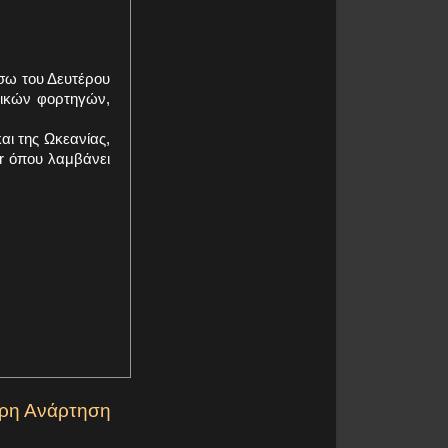
έσω του Δευτέρου
τικών φορτηγών,
αι της Ωκεανίας,
r όπου λαμβάνει
ερη Ανάρτηση