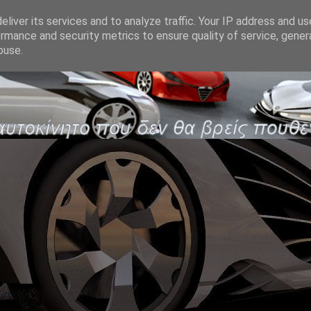
liver its services and to analyze traffic. Your IP address and u
rmance and security metrics to ensure quality of service, gene
buse.