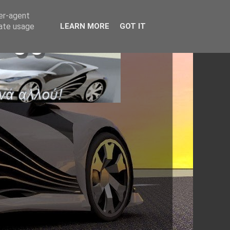
ser-agent
rate usage
LEARN MORE
GOT IT