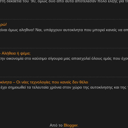
η δεκαετία του ’90, όμως δύο από αυτά αποτέλεσαν πόλο έλξης για τη
υρώ!
είναι όμως αληθινο! Ναι, υπάρχουν αυτοκίνητα που μπορεί κανείς να 
- Αλήθεια ή ψέμα;
την οικονομία στο καύσιμο σίγουρα μας απασχολεί όλους εμάς που έχου
ίνητα – Οι νέες τεχνολογίες που κανείς δεν θέλει
χει σημειωθεί τα τελευταία χρόνια στον χώρο της αυτοκίνησης και της τ
Από το
Blogger
.