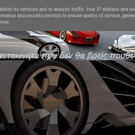
liver its services and to analyze traffic. Your IP address and u
rmance and security metrics to ensure quality of service, gene
buse.