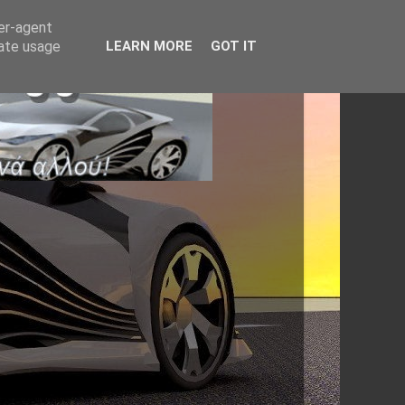
ser-agent
rate usage
LEARN MORE
GOT IT