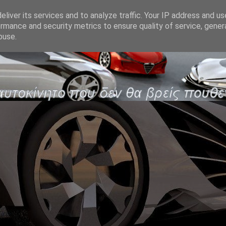
liver its services and to analyze traffic. Your IP address and u
rmance and security metrics to ensure quality of service, gene
buse.