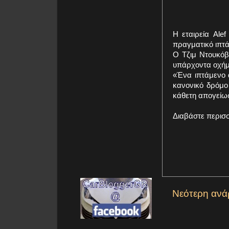
Η εταιρεία Ale
πραγματικό ιπτάμ
Ο Τζιμ Ντουκόβν
υπάρχοντα οχήμα
«Ένα ιπτάμενο α
κανονικό δρόμο
κάθετη απογείω
Διαβάστε περισ
Νεότερη ανά