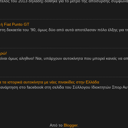
 τέλος του 2013 δηλαδή) δόθηκε για το μέτρο της απόσυρσης σύμφωνα
 ή Fiat Punto GT
η δεκαετία του ’90, όμως δύο από αυτά αποτέλεσαν πόλο έλξης για τη
υρώ!
είναι όμως αληθινο! Ναι, υπάρχουν αυτοκίνητα που μπορεί κανείς να 
τα ιστορικά αυτοκίνητα με νέες πινακίδες στην Ελλάδα
ανάρτηση στο facebook στη σελίδα του Σύλλογου Ιδιοκτητών Σπορ Αυτο
Από το
Blogger
.