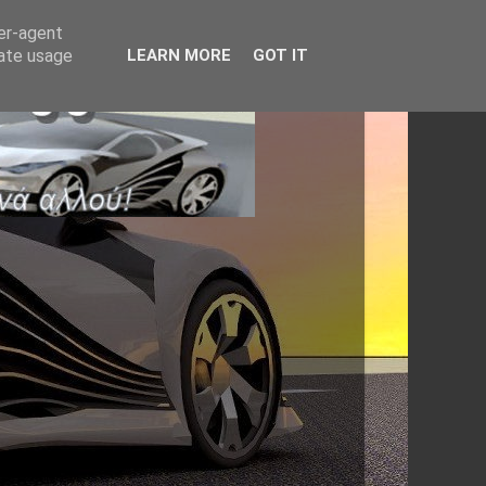
ser-agent
rate usage
LEARN MORE
GOT IT