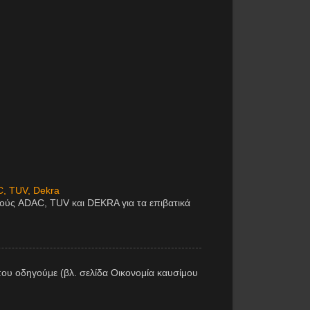
C, TUV, Dekra
μούς ADAC, TUV και DEKRA για τα επιβατικά
ου οδηγούμε (βλ. σελίδα Οικονομία καυσίμου