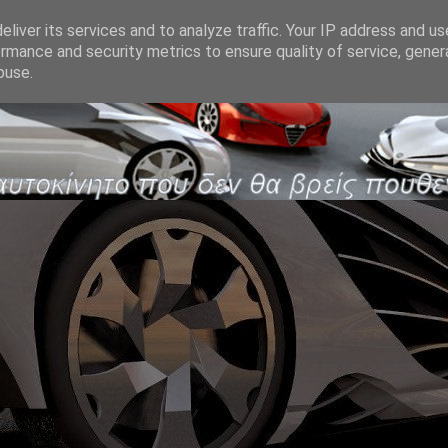
liver its services and to analyze traffic. Your IP address and u
rmance and security metrics to ensure quality of service, gene
buse.