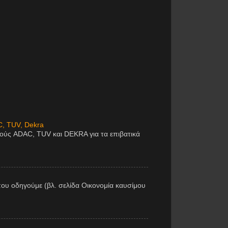
C, TUV, Dekra
μούς ADAC, TUV και DEKRA για τα επιβατικά
ου οδηγούμε (βλ. σελίδα Οικονομία καυσίμου