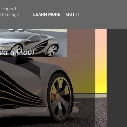
ser-agent
rate usage
LEARN MORE
GOT IT