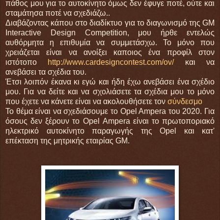
πάθος μου για το αυτοκίνητο όμως δεν έφυγε ποτέ, ούτε και
σταμάτησα ποτέ να σχεδιάζω..
Διαβάζοντας κάπου στο διαδίκτυο για το διαγωνισμό της GM
Interactive Design Competition, μου ήρθε εντελώς
αυθόρμητα η επιθυμία να συμμετάσχω. Το μόνο που
χρειάζεται είναι να ανοίξει καποιος ένα προφίλ στον
ιστότοπο
http://www.cardesigncontest.com/ov/
και να
ανεβάσει τα σχέδια του.
Έτσι λοιπόν έκανα κι εγώ και ήδη έχω ανεβάσει ένα σχέδιο
μου. Για να δείτε και να σχολιάσετε τα σχέδια μου το μόνο
που έχετε να κάνετε είναι να ακολουθήσετε τον
σύνδεσμο
Το θέμα είναι να σχεδιάσουμε το Opel Ampera του 2020. Για
όσους δεν ξέρουν το Opel Αmpera είναι το πρωτοποριακό
ηλεκτρικό αυτοκίνητο παραγωγής της Opel και κατ'
επέκταση της μητρικής εταιρίας GM.