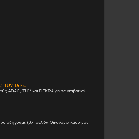
C, TUV, Dekra
μούς ADAC, TUV και DEKRA για τα επιβατικά
ου οδηγούμε (βλ. σελίδα Οικονομία καυσίμου