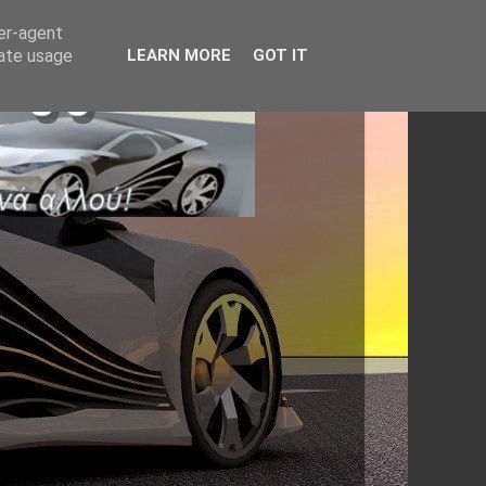
ser-agent
rate usage
LEARN MORE
GOT IT