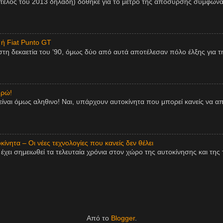
 τέλος του 2013 δηλαδή) δόθηκε για το μέτρο της απόσυρσης σύμφωνα
 ή Fiat Punto GT
η δεκαετία του ’90, όμως δύο από αυτά αποτέλεσαν πόλο έλξης για τη
υρώ!
είναι όμως αληθινο! Ναι, υπάρχουν αυτοκίνητα που μπορεί κανείς να 
ίνητα – Οι νέες τεχνολογίες που κανείς δεν θέλει
χει σημειωθεί τα τελευταία χρόνια στον χώρο της αυτοκίνησης και της τ
Από το
Blogger
.