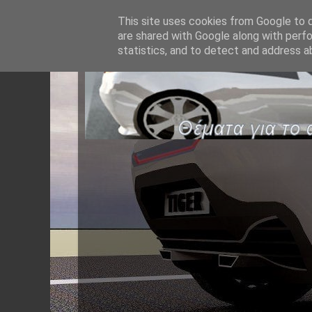
This site uses cookies from Google to de
are shared with Google along with perfo
statistics, and to detect and address a