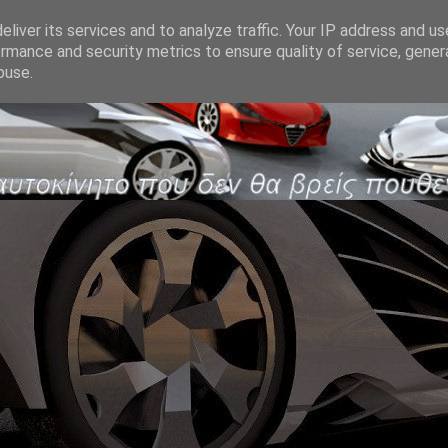
liver its services and to analyze traffic. Your IP address and u
rmance and security metrics to ensure quality of service, gene
buse.