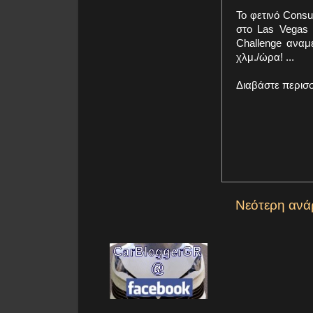
Το φετινό Cons
στο Las Vegas 
Challenge αναμ
χλμ./ώρα! ...
Διαβάστε περισ
Νεότερη ανά