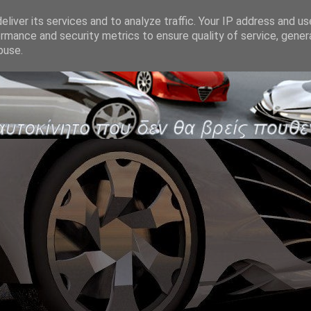
liver its services and to analyze traffic. Your IP address and u
rmance and security metrics to ensure quality of service, gene
buse.