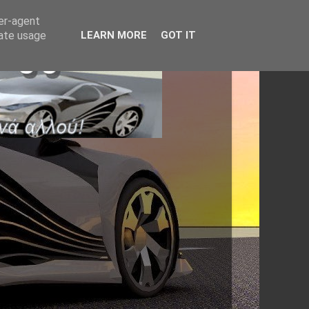
ser-agent
rate usage
LEARN MORE
GOT IT