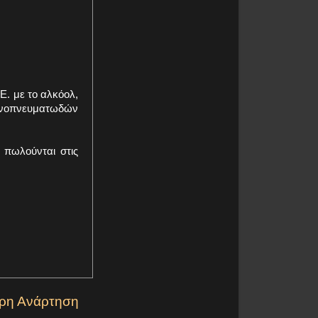
Ε. με το αλκόολ,
 οινοπνευματωδών
 πωλούνται στις
ερη Ανάρτηση