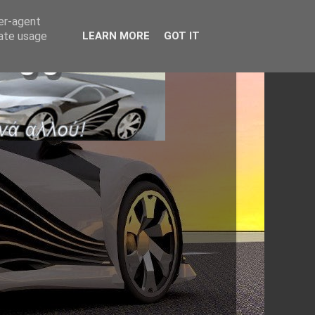
ser-agent
rate usage
LEARN MORE
GOT IT