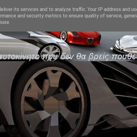
liver its services and to analyze traffic. Your IP address and u
rmance and security metrics to ensure quality of service, gene
buse.