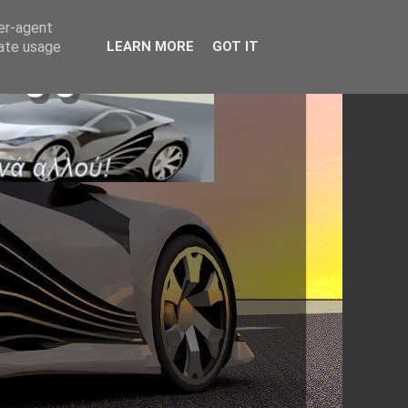
ser-agent
rate usage
LEARN MORE
GOT IT