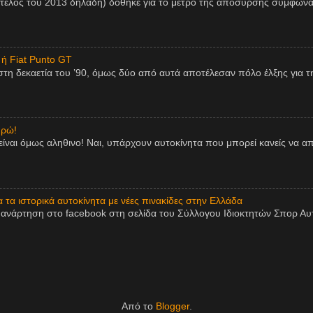
 τέλος του 2013 δηλαδή) δόθηκε για το μέτρο της απόσυρσης σύμφωνα
 ή Fiat Punto GT
η δεκαετία του ’90, όμως δύο από αυτά αποτέλεσαν πόλο έλξης για τη
υρώ!
είναι όμως αληθινο! Ναι, υπάρχουν αυτοκίνητα που μπορεί κανείς να 
τα ιστορικά αυτοκίνητα με νέες πινακίδες στην Ελλάδα
ανάρτηση στο facebook στη σελίδα του Σύλλογου Ιδιοκτητών Σπορ Αυτο
Από το
Blogger
.