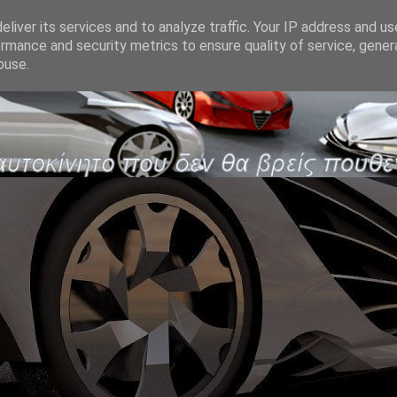
liver its services and to analyze traffic. Your IP address and u
rmance and security metrics to ensure quality of service, gene
buse.