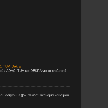
C, TUV, Dekra
μούς ADAC, TUV και DEKRA για τα επιβατικά
ου οδηγούμε (βλ. σελίδα Οικονομία καυσίμου