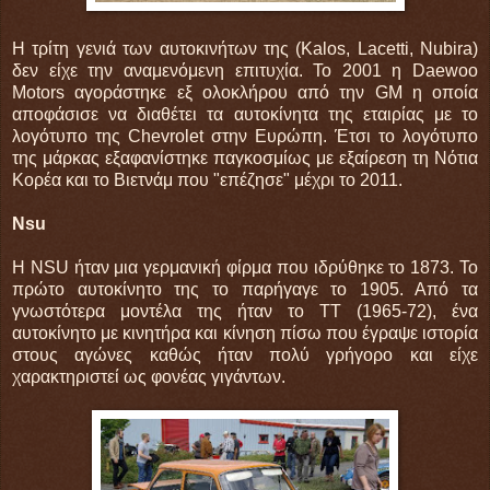
Η τρίτη γενιά των αυτοκινήτων της (Kalos, Lacetti, Nubira)
δεν είχε την αναμενόμενη επιτυχία. Το 2001 η Daewoo
Motors αγοράστηκε εξ ολοκλήρου από την GM η οποία
αποφάσισε να διαθέτει τα αυτοκίνητα της εταιρίας με το
λογότυπο της Chevrolet στην Ευρώπη. Έτσι το λογότυπο
της μάρκας εξαφανίστηκε παγκοσμίως με εξαίρεση τη Νότια
Κορέα και το Βιετνάμ που "επέζησε" μέχρι το 2011.
Nsu
H NSU ήταν μια γερμανική φίρμα που ιδρύθηκε το 1873. Το
πρώτο αυτοκίνητο της το παρήγαγε το 1905. Από τα
γνωστότερα μοντέλα της ήταν το TT (1965-72), ένα
αυτοκίνητο με κινητήρα και κίνηση πίσω που έγραψε ιστορία
στους αγώνες καθώς ήταν πολύ γρήγορο και είχε
χαρακτηριστεί ως φονέας γιγάντων.