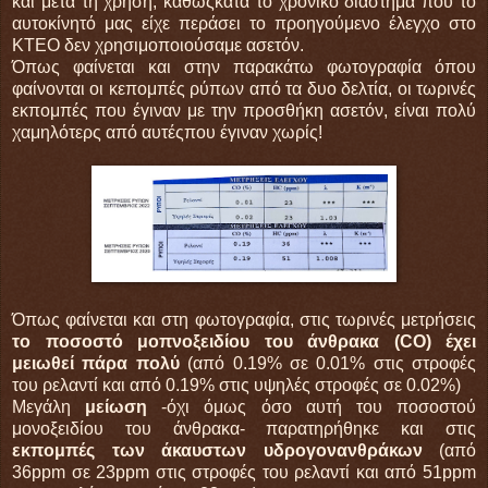
και μετά τη χρήση, καθώςκατά το χρονικό διάστημα που το
αυτοκίνητό μας είχε περάσει το προηγούμενο έλεγχο στο
ΚΤΕΟ δεν χρησιμοποιούσαμε ασετόν.
Όπως φαίνεται και στην παρακάτω φωτογραφία όπου
φαίνονται οι κεπομπές ρύπων από τα δυο δελτία, οι τωρινές
εκπομπές που έγιναν με την προσθήκη ασετόν, είναι πολύ
χαμηλότερς από αυτέςπου έγιναν χωρίς!
Όπως φαίνεται και στη φωτογραφία, στις τωρινές μετρήσεις
το ποσοστό μοπνοξειδίου του άνθρακα (CO) έχει
μειωθεί πάρα πολύ
(από 0.19% σε 0.01% στις στροφές
του ρελαντί και από 0.19% στις υψηλές στροφές σε 0.02%)
Μεγάλη
μείωση
-όχι όμως όσο αυτή του ποσοστού
μονοξειδίου του άνθρακα- παρατηρήθηκε και στις
εκπομπές των άκαυστων υδρογονανθράκων
(από
36ppm σε 23ppm στις στροφές του ρελαντί και από 51ppm