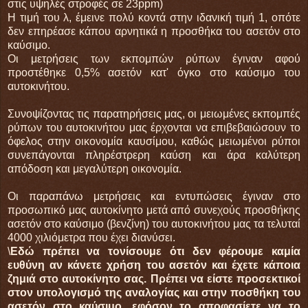
στις υψηλές στροφές σε 23ppm)
Η τιμή του λ, έμεινε πολύ κοντά στην ιδανική τιμή 1, οπότε
δεν επηρέασε κάπου αρνητικά η προσθήκα του ασετόν στο
καύσιμο.
Οι μετρήσεις των εκπομπών ρύπων έγιναν αφού
προστέθηκε 0,5% ασετόν κατ' όγκο στο καύσιμο του
αυτοκινήτου.
Συνοψίζοντας τις παρατηρήσεις μας, οι μειωμένες εκπομπές
ρύπων του αυτοκινήτου μας έρχονται να επιβεβαιώσουν το
όφελος στην οικονομία καυσίμου, καθώς μειωμένοι ρύποι
συνεπάγονται πληρέστρερη καύση και άρα καλύτερη
απόδοση και μεγαλύτερη οικονομία.
Οι παραπάνω μετρήσεις και εντυπώσεις έγιναν στο
προσωπικό μας αυτοκίνητο μετά από συνεχούς προσθήκης
ασετόν στο καύσιμο (βενζίνη) του αυτοκινήτου μας τα τελυταί
4000 χιλιόμετρα που έχει διανύσει.
\
Εδώ πρέπει να τονίσουμε ότι δεν φέρουμε καμία
ευθύνη αν κάνετε χρήση του ασετόν και έχετε κάποια
ζημιά στο αυτοκίνητο σας. Πρέπει να είστε προσεκτικοί
στον υπολογισμό της αναλογίας και στην ποσθήκη του
ασετόν στο καύσιμο, εφόσον το αποφασίετε να το