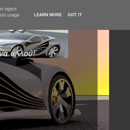
ser-agent
rate usage
LEARN MORE
GOT IT