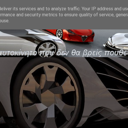
liver its services and to analyze traffic. Your IP address and u
rmance and security metrics to ensure quality of service, gene
buse.