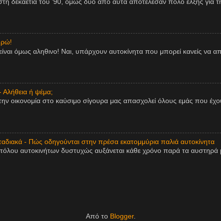
η δεκαετία του ’90, όμως δύο από αυτά αποτέλεσαν πόλο έλξης για τη
υρώ!
είναι όμως αληθινο! Ναι, υπάρχουν αυτοκίνητα που μπορεί κανείς να 
- Αλήθεια ή ψέμα;
την οικονομία στο καύσιμο σίγουρα μας απασχολεί όλους εμάς που έχου
αδιακά - Πώς οδηγούνται στην πρέσα εκατομμύρια παλιά αυτοκίνητα
τόλου αυτοκινήτων δυστυχώς αυξάνεται κάθε χρόνο παρά τα αυστηρά μ
Από το
Blogger
.