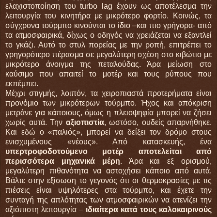
ελαχιστοποίηση του turbo lag έχουν ως αποτέλεσμα την
λειτουργία του κινητήρα με μικρότερο φορτίο. Κοινώς, τα
σύγχρονα τούρμπο κινούνται το ίδιο –και πιο γρήγορα- από
τα ατμοσφαιρικά, δίχως ο οδηγός να χρειάζεται να εξαντλεί
το γκάζι. Αυτό το στυλ πορείας με την ροπή, επιτρέπει το
γρηγορότερο πέρασμα σε μεγαλύτερη σχέση στο κιβώτιο με
μικρότερο άνοιγμα της πεταλούδας. Άρα μείωση στο
καύσιμο που απαιτεί το μοτέρ και τους ρύπους που
εκπέμπει.
Μέχρι στιγμής, λοιπόν, τα χειροπιαστά προτερήματα είναι
προνόμιο των μικρότερων τούρμπο. Ήχος και απόκριση
μετράνε για κάποιους, όμως η πλειοψηφία μπορεί να ζήσει
χωρίς αυτά. Την
αξιοπιστία
, ωστόσο, ουδείς απαρνήθηκε.
Και εδώ ο «παλιός», μπορεί να δείξει τον δρόμο στους
ενισχυμένους «νέους». Από κατασκευής, ένα
υπερτροφοδοτούμενο μοτέρ αποτελείται από
περισσότερα μηχανικά μέρη
. Άρα και εξ ορισμού,
μεγαλύτερη πιθανότητα να αστοχήσει κάποιο από αυτά.
Βάλτε στην εξίσωση το γεγονός ότι οι θερμοκρασίες με τις
πιέσεις είναι υψηλότερες στα τούρμπο, και έχετε την
συνταγή της απλότητας των ατμοσφαιρικών να ατενίζει την
αξιόπιστη λειτουργία –
ιδιαίτερα κατά τους καλοκαιρινούς