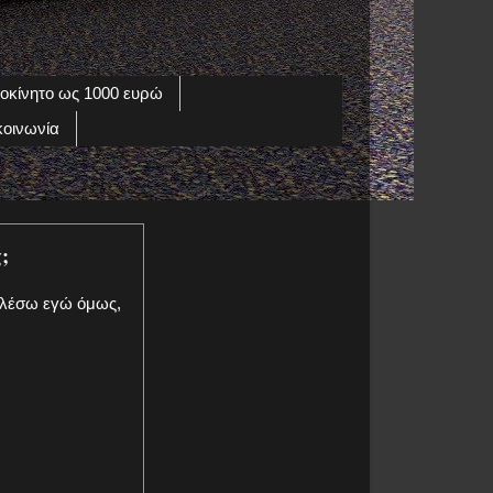
οκίνητο ως 1000 ευρώ
κοινωνία
;
αλέσω εγώ όμως,