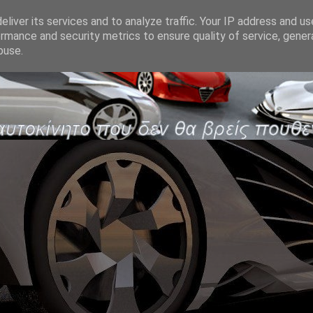
liver its services and to analyze traffic. Your IP address and u
rmance and security metrics to ensure quality of service, gene
buse.