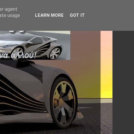
ser-agent
rate usage
LEARN MORE
GOT IT