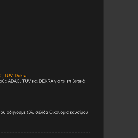
C, TUV, Dekra
μούς ADAC, TUV και DEKRA για τα επιβατικά
ου οδηγούμε (βλ. σελίδα Οικονομία καυσίμου