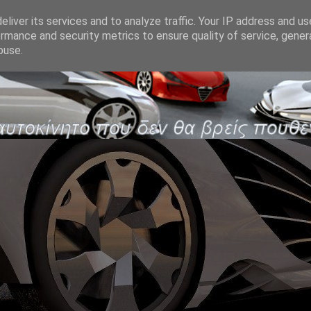
liver its services and to analyze traffic. Your IP address and u
rmance and security metrics to ensure quality of service, gene
buse.