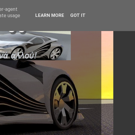
ser-agent
rate usage
LEARN MORE
GOT IT