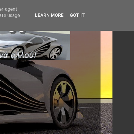
ser-agent
rate usage
LEARN MORE
GOT IT