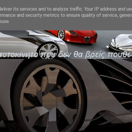
liver its services and to analyze traffic. Your IP address and u
rmance and security metrics to ensure quality of service, gene
buse.