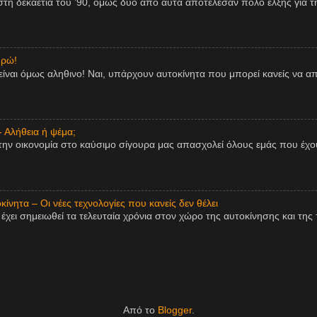
η δεκαετία του ’90, όμως δύο από αυτά αποτέλεσαν πόλο έλξης για τη
υρώ!
είναι όμως αληθινο! Ναι, υπάρχουν αυτοκίνητα που μπορεί κανείς να 
- Αλήθεια ή ψέμα;
την οικονομία στο καύσιμο σίγουρα μας απασχολεί όλους εμάς που έχου
ίνητα – Οι νέες τεχνολογίες που κανείς δεν θέλει
χει σημειωθεί τα τελευταία χρόνια στον χώρο της αυτοκίνησης και της τ
Από το
Blogger
.